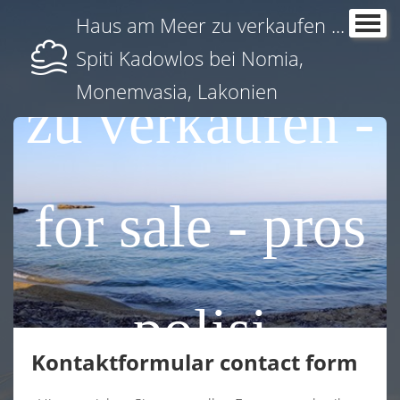
Haus am Meer zu verkaufen ...
Startseite
Spiti Kadowlos bei Nomia,
Hausbeschreibung
Monemvasia, Lakonien
zu verkaufen -
Freizeit & Baden
Anreise - Arrival
viele Bilder
for sale - pros
Olivenöl
Kontakt Contact
polisi
Impressum
Kontaktformular contact form